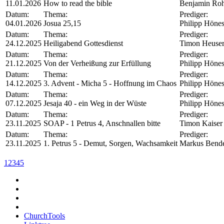
11.01.2026
How to read the bible
Benjamin Ro
Datum:
Thema:
Prediger:
04.01.2026
Josua 25,15
Philipp Höne
Datum:
Thema:
Prediger:
24.12.2025
Heiligabend Gottesdienst
Timon Heuse
Datum:
Thema:
Prediger:
21.12.2025
Von der Verheißung zur Erfüllung
Philipp Höne
Datum:
Thema:
Prediger:
14.12.2025
3. Advent - Micha 5 - Hoffnung im Chaos
Philipp Höne
Datum:
Thema:
Prediger:
07.12.2025
Jesaja 40 - ein Weg in der Wüste
Philipp Höne
Datum:
Thema:
Prediger:
23.11.2025
SOAP - 1 Petrus 4, Anschnallen bitte
Timon Kaiser
Datum:
Thema:
Prediger:
23.11.2025
1. Petrus 5 - Demut, Sorgen, Wachsamkeit
Markus Bend
1
2
3
4
5
ChurchTools