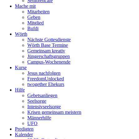
Seniorencafé
Mache mit
Mitarbeiten
Geben
Mitglied
Bufdi
Wörth
Nächste Gottesdienste
Wörth Base Termine
Gemeinsam kreativ
Jüngerschaftsgruppen
Campus-Wochenende
Kurse
Jesus nachfolgen
FreedomUnlocked
twogether Ehekurs
Hilfe
Gebetsanliegen
Seelsorge
Intensivseelsorge
Krisen gemeinsam meistern
Männerhilfe
UFO
Predigten
Kalender