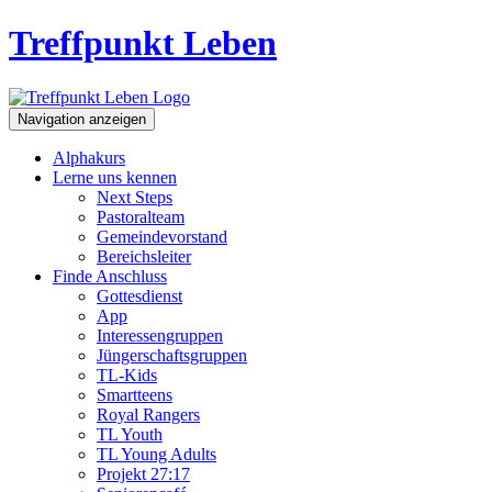
Treffpunkt Leben
Navigation anzeigen
Alphakurs
Lerne uns kennen
Next Steps
Pastoralteam
Gemeindevorstand
Bereichsleiter
Finde Anschluss
Gottesdienst
App
Interessengruppen
Jüngerschaftsgruppen
TL-Kids
Smartteens
Royal Rangers
TL Youth
TL Young Adults
Projekt 27:17